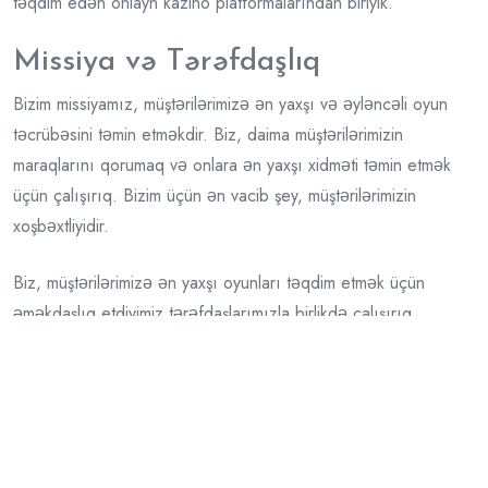
təqdim edən onlayn kazino platformalarından biriyik.
Missiya və Tərəfdaşlıq
Bizim missiyamız, müştərilərimizə ən yaxşı və əyləncəli oyun
təcrübəsini təmin etməkdir. Biz, daima müştərilərimizin
maraqlarını qorumaq və onlara ən yaxşı xidməti təmin etmək
üçün çalışırıq. Bizim üçün ən vacib şey, müştərilərimizin
xoşbəxtliyidir.
Biz, müştərilərimizə ən yaxşı oyunları təqdim etmək üçün
əməkdaşlıq etdiyimiz tərəfdaşlarımızla birlikdə çalışırıq.
Tərəfdaşlarımızın təcrübəsi və peşəkarlığı sayəsində,
müştərilərimiz ən müasir və maraqlı oyunları əldə edir.
Təhlükəsizlik və Dəyərlər
Müştərilərimizin məlumatları bizim üçün ən vacib şeylərdəndir.